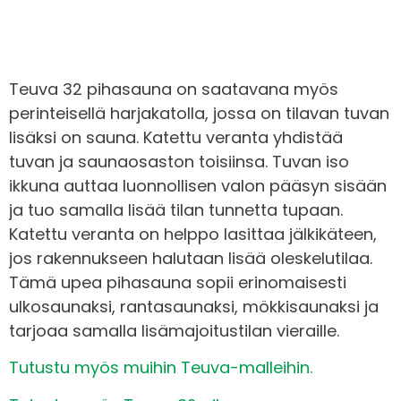
2-k. lämpölasilla. 134 mm: Puu-alumiini-ikkunat
3-k. lämpölasilla, ulko-ovi HDF, saunan ovi
puuvalmis
Teuva 32 pihasauna on saatavana myös
Karapuut ovi- ja ikkunapieliin
Kiuasvaihtoehdot
perinteisellä harjakatolla, jossa on tilavan tuvan
lisäksi on sauna. Katettu veranta yhdistää
Harvia 16
+
1.790,00€
Saunan laudemateriaali (kuusi)
tuvan ja saunaosaston toisiinsa. Tuvan iso
Harvia 20 ES Pro
+
2.140,00€
ikkuna auttaa luonnollisen valon pääsyn sisään
Harvia Legend 150
+
2.840,00€
Terassilaudat, kyllästetty vihreä
ja tuo samalla lisää tilan tunnetta tupaan.
Katso lisätiedot
Katettu veranta on helppo lasittaa jälkikäteen,
Kiinnitystarvikkeet
jos rakennukseen halutaan lisää oleskelutilaa.
Tämä upea pihasauna sopii erinomaisesti
Kierretangot
ulkosaunaksi, rantasaunaksi, mökkisaunaksi ja
tarjoaa samalla lisämajoitustilan vieraille.
Hirrenväli-ja nurkkatiivisteet (90 ja 134 mm:n
hirressä)
Tutustu myös muihin Teuva-malleihin.
Ilmanvaihtoventtiilit ja -säleet