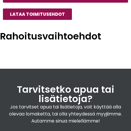
Rouhea kuusilankkulaude
+
790,00€
LATAA TOIMITUSEHDOT
Katso lisätiedot
Rahoitusvaihtoehdot
Saunan vesiränni
+
155,00€
Tarvitsetko apua tai
Katso lisätiedot
lisätietoja?
Jos tarvitset apua tai lisätietoja, voit käyttää alla
olevaa lomaketta, tai olla yhteydessä myyjiimme.
Autamme sinua mielellämme!