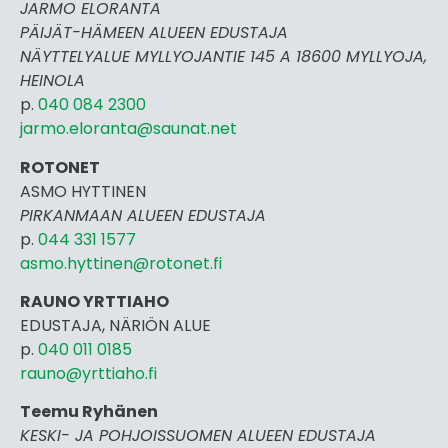
JARMO ELORANTA
PÄIJÄT-HÄMEEN ALUEEN EDUSTAJA
NÄYTTELYALUE MYLLYOJANTIE 145 A 18600 MYLLYOJA,
HEINOLA
p.
040 084 2300
jarmo.eloranta@saunat.net
ROTONET
ASMO HYTTINEN
PIRKANMAAN ALUEEN EDUSTAJA
p.
044 331 1577
asmo.hyttinen@rotonet.fi
RAUNO YRTTIAHO
EDUSTAJA, NÄRIÖN ALUE
p.
040 011 0185
rauno@yrttiaho.fi
Teemu Ryhänen
KESKI- JA POHJOISSUOMEN ALUEEN EDUSTAJA