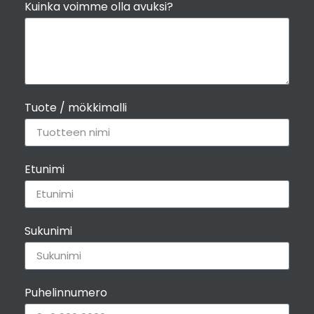
Kuinka voimme olla avuksi?
Sami-Saunakaivo
+
290,00€
Katso lisätiedot
Tuote / mökkimalli
Etunimi
Smidson Vigo takka
+
3.430,00€
Sukunimi
Katso lisätiedot
Puhelinnumero