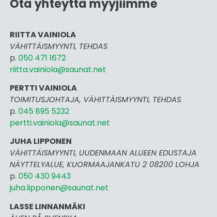
Ota yhteyttä myyjiimme
RIITTA VAINIOLA
VÄHITTÄISMYYNTI, TEHDAS
p.
050 471 1672
riitta.vainiola@saunat.net
PERTTI VAINIOLA
TOIMITUSJOHTAJA, VÄHITTÄISMYYNTI, TEHDAS
p.
045 895 5232
pertti.vai
niola@saunat.net
JUHA LIPPONEN
VÄHITTÄISMYYNTI, UUDENMAAN ALUEEN EDUSTAJA
NÄYTTELYALUE, KUORMAAJANKATU 2 08200 LOHJA
p.
050 430 9443
juha.lipponen@saunat.net
LASSE LINNANMÄKI