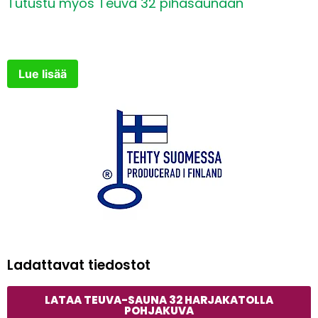
Tutustu myös Teuva 32 pihasaunaan
Höyrylöyly löylynsielu
+
59,00€
Katso lisätiedot
Kokoamisohjeet
Rakennuspiirustukset
Lue lisää
Lämpöhaapalaude
+
920,00€
Katso lisätiedot
Ladattavat tiedostot
LATAA TEUVA-SAUNA 32 HARJAKATOLLA
POHJAKUVA