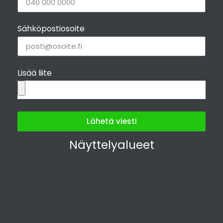
Sähköpostiosoite
Valmis perustuspilarit
+
1.513,00€
Lisää liite
Katso lisätiedot
Lähetä viesti
Näyttelyalueet
Pieneläinlista RR33 musta
+
169,00€