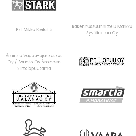
Rakennussuunnittelu Markku
Psl. Mikko Kivilahti
Syväliuoma Oy
Åminne Vapaa-ajankeskus
Oy / Asunto Oy Åminnen
Siirtolapuutarha