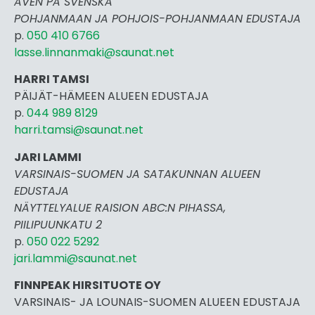
ÄVEN PÅ SVENSKA
POHJANMAAN JA POHJOIS-POHJANMAAN EDUSTAJA
p.
050 410 6766
lasse.linnanmaki@saunat.net
HARRI TAMSI
PÄIJÄT-HÄMEEN ALUEEN EDUSTAJA
p.
044 989 8129
harri.tamsi@saunat.net
JARI LAMMI
VARSINAIS-SUOMEN JA SATAKUNNAN ALUEEN
EDUSTAJA
NÄYTTELYALUE RAISION ABC:N PIHASSA,
PIILIPUUNKATU 2
p.
050 022 5292
jari.lammi@saunat.net
FINNPEAK HIRSITUOTE OY
VARSINAIS- JA LOUNAIS-SUOMEN ALUEEN EDUSTAJA