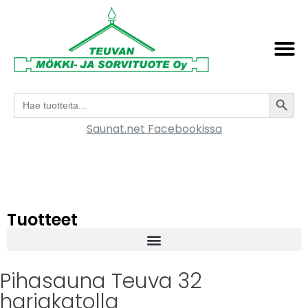
Search
Search
for:
Saunat.net Facebookissa
Tuotteet
Pihasauna Teuva 32
harjakatolla