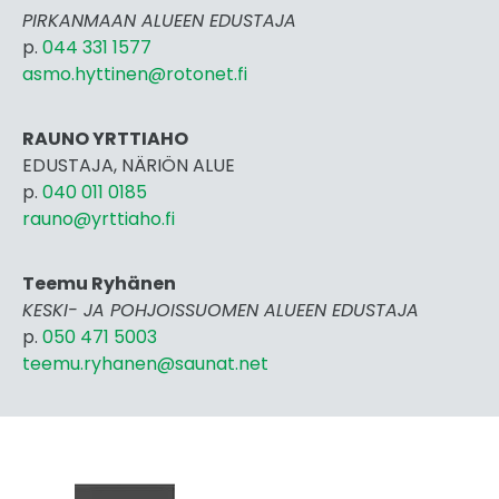
PIRKANMAAN ALUEEN EDUSTAJA
p.
044 331 1577
asmo.hyttinen@rotonet.fi
RAUNO YRTTIAHO
EDUSTAJA, NÄRIÖN ALUE
p.
040 011 0185
rauno@yrttiaho.fi
Teemu Ryhänen
KESKI- JA POHJOISSUOMEN ALUEEN EDUSTAJA
p.
050 471 5003
teemu.ryhanen@saunat.net