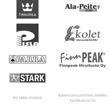
Rakennussuunnittelu Markku
Psl. Mikko Kivilahti
Syväliuoma Oy