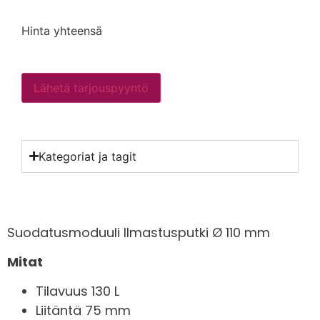
Hinta yhteensä
Lähetä tarjouspyyntö
Kategoriat ja tagit
Suodatusmoduuli Ilmastusputki Ø 110 mm
Mitat
Tilavuus 130 L
Liitäntä 75 mm