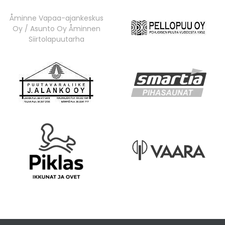
Åminne Vapaa-ajankeskus
Oy / Asunto Oy Åminnen
Siirtolapuutarha