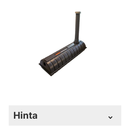
Hinta
Sami-Saunakaivo
+
290,00€