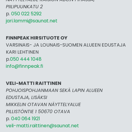
PIILIPUUNKATU 2
p.
050 022 5292
jari.lammi@saunat.net
FINNPEAK HIRSITUOTE OY
VARSINAIS- JA LOUNAIS-SUOMEN ALUEEN EDUSTAJA
KARI LEHTINEN
p.
050 444 1048
info@finnpeak.fi
VELI-MATTI RAITTINEN
POHJOISPOHJANMAAN SEKÄ LAPIN ALUEEN
EDUSTAJA, LISÄKSI
MIKKELIN OTAVAN NÄYTTELYALUE
PILLISTÖNTIE 1 50670 OTAVA
p.
040 064 1921
veli-matti.raittinen@saunat.net