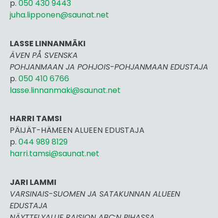
p.
050 430 9443
juha.lipponen@saunat.net
LASSE LINNANMÄKI
ÄVEN PÅ SVENSKA
POHJANMAAN JA POHJOIS-POHJANMAAN EDUSTAJA
p.
050 410 6766
lasse.linnanmaki@saunat.net
HARRI TAMSI
PÄIJÄT-HÄMEEN ALUEEN EDUSTAJA
p.
044 989 8129
harri.tamsi@saunat.net
JARI LAMMI
VARSINAIS-SUOMEN JA SATAKUNNAN ALUEEN
EDUSTAJA
NÄYTTELYALUE RAISION ABC:N PIHASSA,