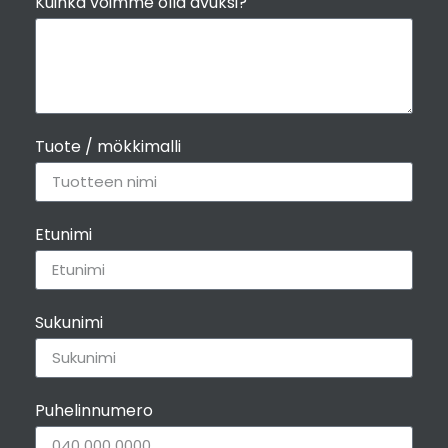
Kuinka voimme olla avuksi?
Tuote / mökkimalli
Etunimi
Sukunimi
Puhelinnumero