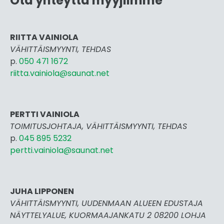
Ota yhteyttä myyjiimme
RIITTA VAINIOLA
VÄHITTÄISMYYNTI, TEHDAS
p.
050 471 1672
riitta.vainiola@saunat.net
PERTTI VAINIOLA
TOIMITUSJOHTAJA, VÄHITTÄISMYYNTI, TEHDAS
p.
045 895 5232
pertti.vai
niola@saunat.net
JUHA LIPPONEN
VÄHITTÄISMYYNTI, UUDENMAAN ALUEEN EDUSTAJA
NÄYTTELYALUE, KUORMAAJANKATU 2 08200 LOHJA