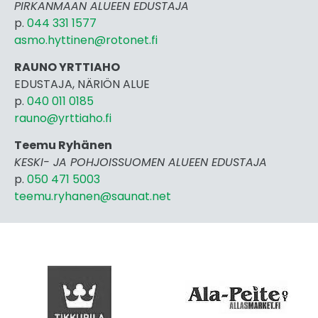
PIRKANMAAN ALUEEN EDUSTAJA
p.
044 331 1577
asmo.hyttinen@rotonet.fi
RAUNO YRTTIAHO
EDUSTAJA, NÄRIÖN ALUE
p.
040 011 0185
rauno@yrttiaho.fi
Teemu Ryhänen
KESKI- JA POHJOISSUOMEN ALUEEN EDUSTAJA
p.
050 471 5003
teemu.ryhanen@saunat.net