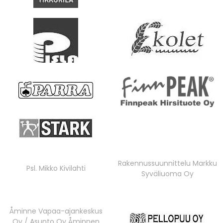
Rakennussuunnittelu Markku
Psl. Mikko Kivilahti
Syväliuoma Oy
Åminne Vapaa-ajankeskus
Oy / Asunto Oy Åminnen