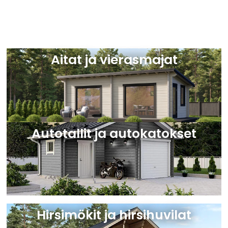
Aitat ja vierasmajat
Autotallit ja autokatokset
Hirsimökit ja hirsihuvilat