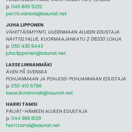
p.
045 895 5232
pertti.vai
niola@saunat.net
JUHA LIPPONEN
VÄHITTÄISMYYNTI, UUDENMAAN ALUEEN EDUSTAJA
NÄYTTELYALUE, KUORMAAJANKATU 2 08200 LOHJA
p.
050 430 9443
juha.lipponen@saunat.net
LASSE LINNANMÄKI
ÄVEN PÅ SVENSKA
POHJANMAAN JA POHJOIS-POHJANMAAN EDUSTAJA
p.
050 410 6766
lasse.linnanmaki@saunat.net
HARRI TAMSI
PÄIJÄT-HÄMEEN ALUEEN EDUSTAJA
p.
044 989 8129
harri.tamsi@saunat.net