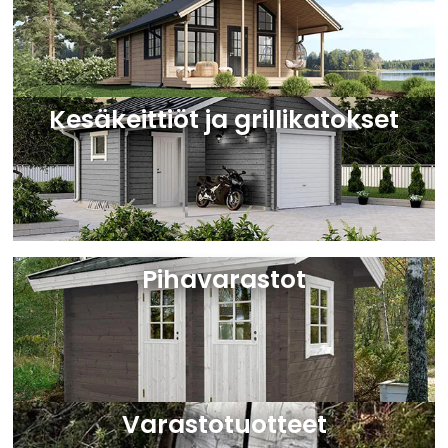
Kesäkeittiöt ja grillikatokset
Pihavarastot
Varastotuotteet