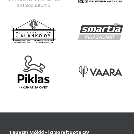
Siirtolapuutarha
Teuvan Mökki- ja Sorvituote Oy