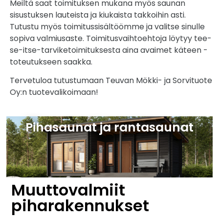
Meiltä saat toimituksen mukana myös saunan
sisustuksen lauteista ja kiukaista takkoihin asti.
Tutustu myös toimitussisältöömme ja valitse sinulle
sopiva valmiusaste. Toimitusvaihtoehtoja löytyy tee-
se-itse-tarviketoimituksesta aina avaimet käteen -
toteutukseen saakka.
Tervetuloa tutustumaan Teuvan Mökki- ja Sorvituote
Oy:n tuotevalikoimaan!
Pihasaunat ja rantasaunat
Muuttovalmiit
piharakennukset