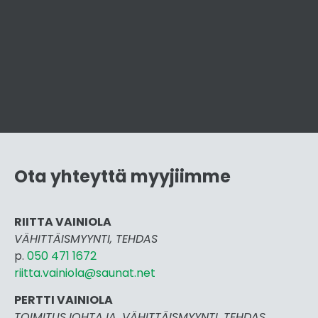
Ota yhteyttä myyjiimme
RIITTA VAINIOLA
VÄHITTÄISMYYNTI, TEHDAS
p.
050 471 1672
riitta.vainiola@saunat.net
PERTTI VAINIOLA
TOIMITUSJOHTAJA, VÄHITTÄISMYYNTI, TEHDAS