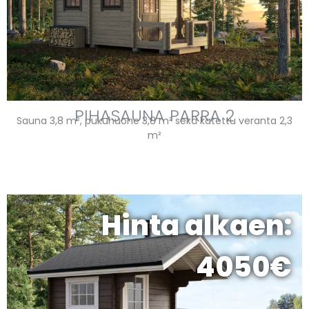
PIHASAUNA PARRA 2
Sauna 3,8 m², pukuhuone 3,8 m² sekä katettu veranta 2,3
m²
Hinta alkaen:
4050€