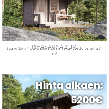
PIHASAUNA SUVI
Sauna 3,5 m², pukuhuone 2,5 m² sekä katettu veranta 3,1
m²
Hinta alkaen:
5200€