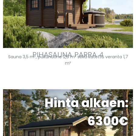
PIHASAUNA PARRA 4
Sauna 3,5 m², pukuhuone 2,5 m² sekä katettu veranta 1,7
m²
Hinta alkaen:
6300€