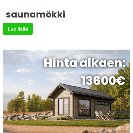
saunamökki
Lue lisää
Hinta alkaen:
13600€