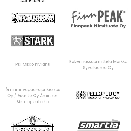
Rakennussuunnittelu Markku
Psl. Mikko Kivilahti
Syväliuoma Oy
Åminne Vapaa-ajankeskus
Oy / Asunto Oy Åminnen
Siirtolapuutarha