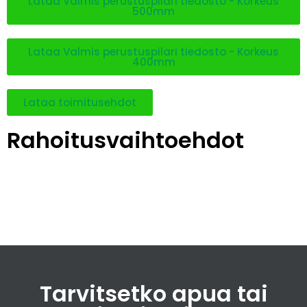
Lataa Valmis perustuspilari tiedosto - Korkeus
500mm
Lataa Valmis perustuspilari tiedosto - Korkeus
400mm
Lataa toimitusehdot
Rahoitusvaihtoehdot
Tarvitsetko apua tai