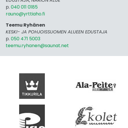
EDUSTAJA, NÄRIÖN ALUE
p.
040 011 0185
rauno@yrttiaho.fi
Teemu Ryhänen
KESKI- JA POHJOISSUOMEN ALUEEN EDUSTAJA
p.
050 471 5003
teemu.ryhanen@saunat.net