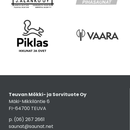
Teuvan Mökki- ja Sorvituote Oy
Mäki-Mikkiläntie 6
FI-64700 TEUVA
p.
(06) 267 2661
saunat@saunat.net