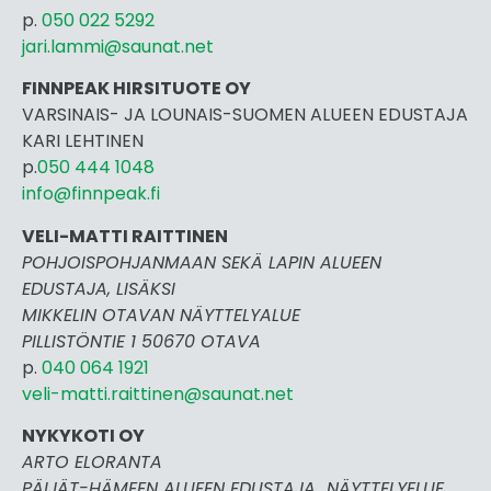
p.
050 022 5292
jari.lammi@saunat.net
FINNPEAK HIRSITUOTE OY
VARSINAIS- JA LOUNAIS-SUOMEN ALUEEN EDUSTAJA
KARI LEHTINEN
p.
050 444 1048
info@finnpeak.fi
VELI-MATTI RAITTINEN
POHJOISPOHJANMAAN SEKÄ LAPIN ALUEEN
EDUSTAJA, LISÄKSI
MIKKELIN OTAVAN NÄYTTELYALUE
PILLISTÖNTIE 1 50670 OTAVA
p.
040 064 1921
veli-matti.raittinen@saunat.net
NYKYKOTI OY
ARTO ELORANTA
PÄIJÄT-HÄMEEN ALUEEN EDUSTAJA NÄYTTELYELUE