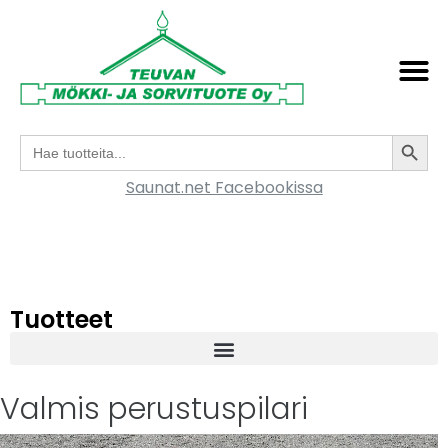
Search
Search
for:
Saunat.net Facebookissa
Tuotteet
Valmis perustuspilari