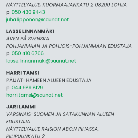
NÄYTTELYALUE, KUORMAAJANKATU 2 08200 LOHJA
p.
050 430 9443
juha.lipponen@saunat.net
LASSE LINNANMÄKI
ÄVEN PÅ SVENSKA
POHJANMAAN JA POHJOIS-POHJANMAAN EDUSTAJA
p.
050 410 6766
lasse.linnanmaki@saunat.net
HARRI TAMSI
PÄIJÄT-HÄMEEN ALUEEN EDUSTAJA
p.
044 989 8129
harri.tamsi@saunat.net
JARI LAMMI
VARSINAIS-SUOMEN JA SATAKUNNAN ALUEEN
EDUSTAJA
NÄYTTELYALUE RAISION ABC:N PIHASSA,
PIILIPUUNKATU 2