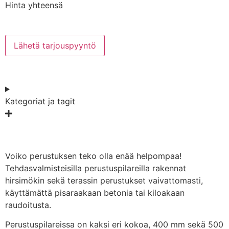
Hinta yhteensä
Hinta
+
89,00€
Lähetä tarjouspyyntö
Kategoriat ja tagit
Voiko perustuksen teko olla enää helpompaa!
Tehdasvalmisteisilla perustuspilareilla rakennat
hirsimökin sekä terassin perustukset vaivattomasti,
käyttämättä pisaraakaan betonia tai kiloakaan
raudoitusta.
Perustuspilareissa on kaksi eri kokoa, 400 mm sekä 500