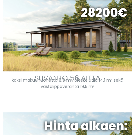
28200€
SUVANTO 56 AITTA
kaksi makuuhuonetta 8,9 m², oleskelutila 14,1 m² sekä
vastalippaveranta 19,5 m²
Hinta alkaen: