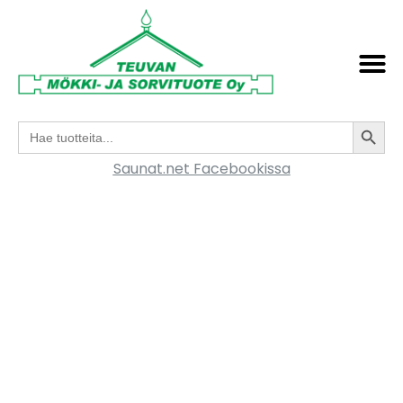
Search
Search
for:
Saunat.net Facebookissa