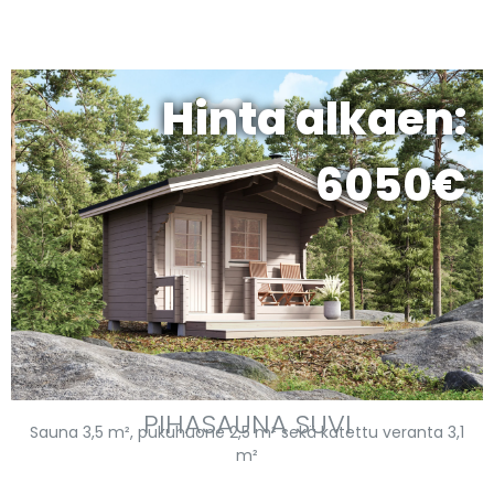
Hinta alkaen:
6050€
PIHASAUNA SUVI
Sauna 3,5 m², pukuhuone 2,5 m² sekä katettu veranta 3,1
m²