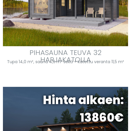
PIHASAUNA TEUVA 32
HARJAKATOLLA
Tupa 14,0 m², sauna 4,5 m² sekä + katettu veranta 11,5 m²
Hinta alkaen:
13860€