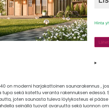
Seinä
Raken
Katto-
Hinta y
Kerro
Katto
Lähet
Sisäk
Latti
58 ja
Puu-a
40 on moderni harjakattoinen saunarakennus , jo
58 ja
va tupa sekä katettu veranta rakennuksen edessä. 
ovi ru
autta, joten saunasta tuleva löylykosteus ei pääse
kahdella seinällä tuovat avaruutta sekä luonnon 
Karap