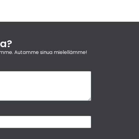
nuspiirustukset
Smidson Vigo takka
Hinta alk. 3430 €. Pyydä tarjous
Katso
lisätiedot
ja?
yyjiimme. Autamme sinua mielellämme!
Valmis perustupilarit
+
2.759,00€
Katso lisätiedot
Pieneläinlista RR33 musta, 625 x 90 mm
+
175,00€
Ikkunapelti RR33 mattamusta, 2050 mm
+
95,00€