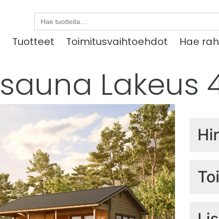
Search
for:
u
Tuotteet
Toimitusvaihtoehdot
Hae rah
sauna Lakeus 
Hi
Hir
To
Sis
Li