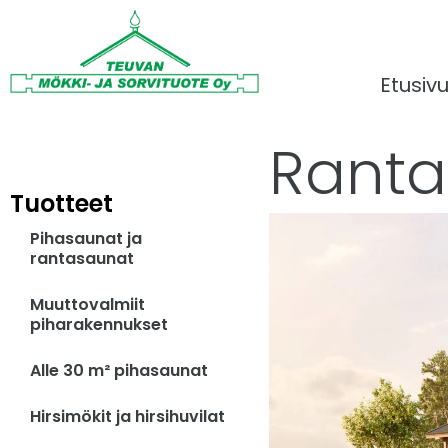
Etusiv
Ranta
Tuotteet
Pihasaunat ja
rantasaunat
Muuttovalmiit
piharakennukset
Alle 30 m² pihasaunat
Hirsimökit ja hirsihuvilat