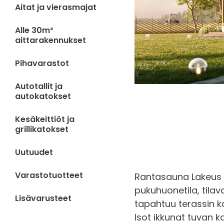
Aitat ja vierasmajat
Alle 30m²
aittarakennukset
Pihavarastot
Autotallit ja
autokatokset
Kesäkeittiöt ja
grillikatokset
Uutuudet
Varastotuotteet
Rantasauna Lakeus 
pukuhuonetila, tila
Lisävarusteet
tapahtuu terassin k
Isot ikkunat tuvan 