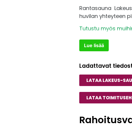
Rantasauna Lakeus 4
huvilan yhteyteen pi
Tutustu myös muihin
Lue lisää
Ladattavat tiedos
LATAA LAKEUS-SA
LATAA TOIMITUSE
Rahoitusv