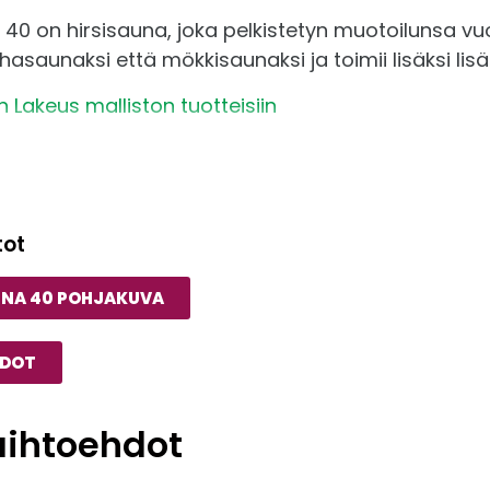
0 on hirsisauna, joka pelkistetyn muotoilunsa vu
Pääty
hasaunaksi että mökkisaunaksi ja toimii lisäksi lisäm
Sauna
 Lakeus malliston tuotteisiin
Teras
Kiinn
tot
Kierr
UNA 40 POHJAKUVA
Hirre
HDOT
Ilmanv
aihtoehdot
Koko