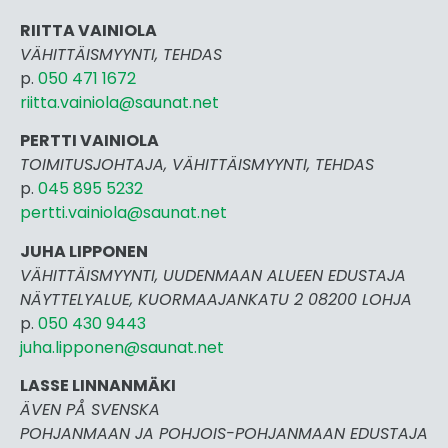
RIITTA VAINIOLA
VÄHITTÄISMYYNTI, TEHDAS
p.
050 471 1672
riitta.vainiola@saunat.net
PERTTI VAINIOLA
TOIMITUSJOHTAJA, VÄHITTÄISMYYNTI, TEHDAS
p.
045 895 5232
pertti.vai
niola@saunat.net
JUHA LIPPONEN
VÄHITTÄISMYYNTI, UUDENMAAN ALUEEN EDUSTAJA
NÄYTTELYALUE, KUORMAAJANKATU 2 08200 LOHJA
p.
050 430 9443
juha.lipponen@saunat.net
LASSE LINNANMÄKI
ÄVEN PÅ SVENSKA
POHJANMAAN JA POHJOIS-POHJANMAAN EDUSTAJA