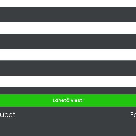
Lähetä viesti
lueet
E