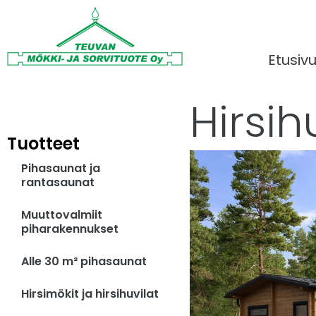
Etusiv
Hirsih
Tuotteet
Pihasaunat ja
rantasaunat
Muuttovalmiit
piharakennukset
Alle 30 m² pihasaunat
Hirsimökit ja hirsihuvilat