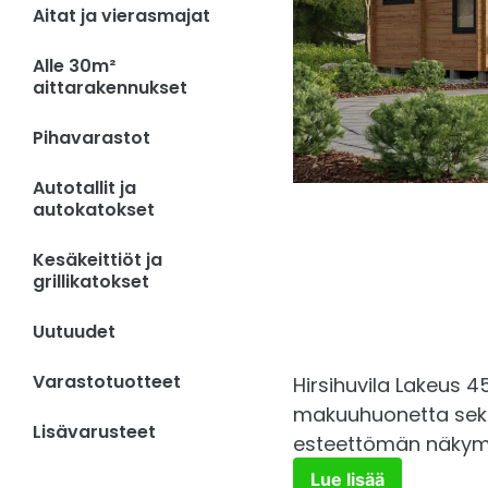
Aitat ja vierasmajat
Alle 30m²
aittarakennukset
Pihavarastot
Autotallit ja
autokatokset
Kesäkeittiöt ja
grillikatokset
Uutuudet
Varastotuotteet
Hirsihuvila Lakeus 45
makuuhuonetta sekä 
Lisävarusteet
esteettömän näkymä
Lue lisää