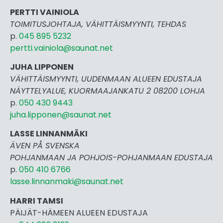
PERTTI VAINIOLA
TOIMITUSJOHTAJA, VÄHITTÄISMYYNTI, TEHDAS
p.
045 895 5232
pertti.vai
niola@saunat.net
JUHA LIPPONEN
VÄHITTÄISMYYNTI, UUDENMAAN ALUEEN EDUSTAJA
NÄYTTELYALUE, KUORMAAJANKATU 2 08200 LOHJA
p.
050 430 9443
juha.lipponen@saunat.net
LASSE LINNANMÄKI
ÄVEN PÅ SVENSKA
POHJANMAAN JA POHJOIS-POHJANMAAN EDUSTAJA
p.
050 410 6766
lasse.linnanmaki@saunat.net
HARRI TAMSI
PÄIJÄT-HÄMEEN ALUEEN EDUSTAJA