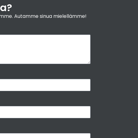
ja?
yyjiimme. Autamme sinua mielellämme!