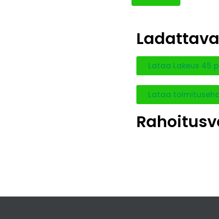
Ladattava
Lataa Lakeus 45 p
Lataa toimituseh
Rahoitusv