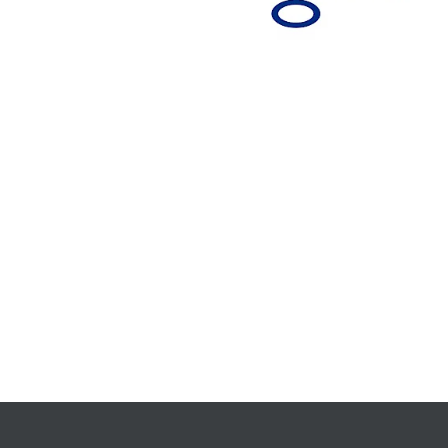
Ikkunapelti RR33 mattamusta, 2050 mm
silaudat, kyllästetty vihreä
+
133,00€
itystarvikkeet
Rahti
etangot
Pyydä tarjous
väli-ja nurkkatiivisteet
aihtoventtiilit ja -säleet
amisohjeet
nuspiirustukset