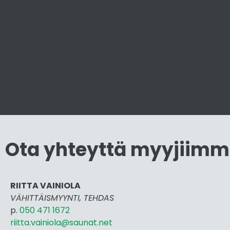
Ota yhteyttä myyjiim
RIITTA VAINIOLA
VÄHITTÄISMYYNTI, TEHDAS
p.
050 471 1672
riitta.vainiola@saunat.net