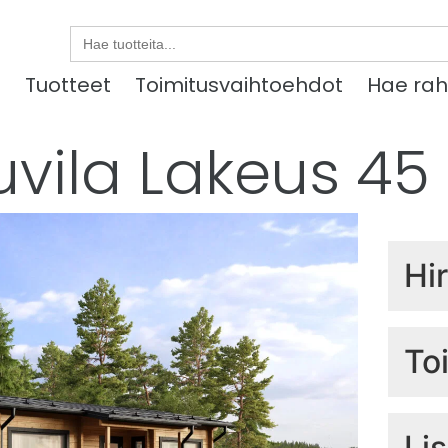
Search
for:
u
Tuotteet
Toimitusvaihtoehdot
Hae rah
uvila Lakeus 45
Hi
Hir
To
Sis
Li