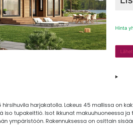
Seinä
Rake
Katto-
Hinta y
Kerro
Katto
Lähet
Sisäk
Latti
90 mm
134 m
välio
 hirsihuvila harjakatolla. Lakeus 45 mallissa on kaksi
iso tupakeittiö. Isot ikkunat makuuhuoneessa ja 
Karap
n ympäristöön. Rakennuksessa on osittain sisään
Pääty