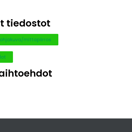
Teras
t tiedostot
Kiinn
ohjakuva/mittapiirros
Kierr
dot
Hirren
aihtoehdot
Ilmanv
Koko
Raken