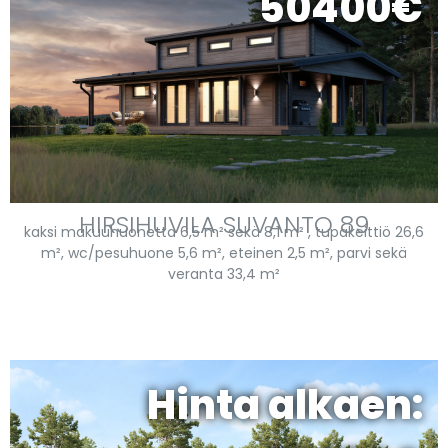
50400€
HIRSIHUVILA SUVANTO 89
kaksi makuuhuonetta 6,5 m² sekä 8,1 m² , tupakeittiö 26,6
m², wc/pesuhuone 5,6 m², eteinen 2,5 m², parvi sekä
veranta 33,4 m²
Hinta alkaen: