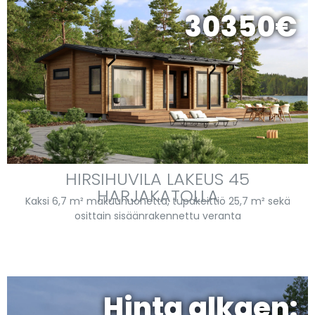
30350€
HIRSIHUVILA LAKEUS 45
HARJAKATOLLA
Kaksi 6,7 m² makuuhuonetta, tupakeittiö 25,7 m² sekä
osittain sisäänrakennettu veranta
Hinta alkaen: