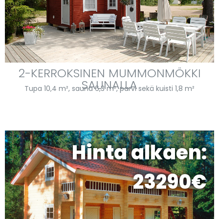
2-KERROKSINEN MUMMONMÖKKI
SAUNALLA
Tupa 10,4 m², sauna 6,3 m², parvi sekä kuisti 1,8 m²
Hinta alkaen:
23290€