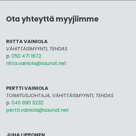
Ota yhteyttä myyjiimme
RIITTA VAINIOLA
VÄHITTÄISMYYNTI, TEHDAS
p.
050 471 1672
riitta.vainiola@saunat.net
PERTTI VAINIOLA
TOIMITUSJOHTAJA, VÄHITTÄISMYYNTI, TEHDAS
p.
045 895 5232
pertti.vai
niola@saunat.net
JUHA LIPPONEN