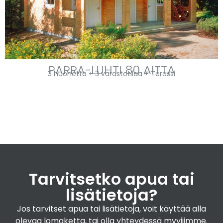
PARRA-LUHTI 80 AITTA
3 huonetta + 3 varastotilaa + Terassi
Tarvitsetko apua tai
lisätietoja?
Jos tarvitset apua tai lisätietoja, voit käyttää alla
olevaa lomaketta, tai olla yhteydessä myyjiimme.