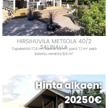
HIRSIHUVILA METSOLA 40/2
SAUNALLA
Tupakeittiö 17,6 m², sauna 4,6 m², parvi 7,1 m² sekä
katettu veranta 9,9 m²
Hinta alkaen:
20250€