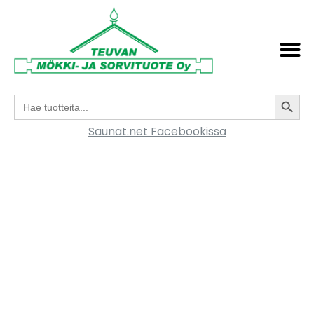
Search
Search
for:
Saunat.net Facebookissa