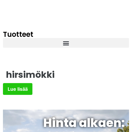
Tuotteet
hirsimökki
Lue lisää
Hinta alkaen: