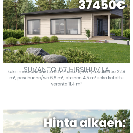
37450€
SUVANTO 67 HIRSIHUVILA
kaksi makuuhuonetta 9,1 m² sekä 6,9 m², tupakeittiö 22,8
m², pesuhuone/wc 6,8 m², eteinen 4,5 m² sekä katettu
veranta 11,4 m²
Hinta alkaen: