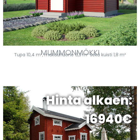
MUMMONMÖKKI
Tupa 10,4 m², makuuhuone 6,3 m² sekä kuisti 1,8 m²
Hinta alkaen:
16940€