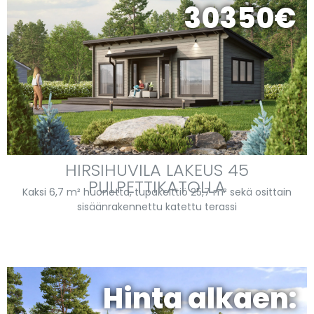
30350€
HIRSIHUVILA LAKEUS 45
PULPETTIKATOLLA
Kaksi 6,7 m² huonetta, tupakeittiö 25,7 m² sekä osittain
sisäänrakennettu katettu terassi
Hinta alkaen: