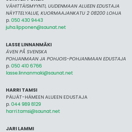
VÄHITTÄISMYYNTI, UUDENMAAN ALUEEN EDUSTAJA
NÄYTTELYALUE, KUORMAAJANKATU 2 08200 LOHJA
p.
050 430 9443
juha.lipponen@saunat.net
LASSE LINNANMÄKI
ÄVEN PÅ SVENSKA
POHJANMAAN JA POHJOIS-POHJANMAAN EDUSTAJA
p.
050 410 6766
lasse.linnanmaki@saunat.net
HARRI TAMSI
PÄIJÄT-HÄMEEN ALUEEN EDUSTAJA
p.
044 989 8129
harri.tamsi@saunat.net
JARI LAMMI