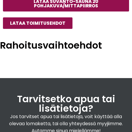
LATAA SUVANTO-SAUNA 20
POHJAKUVA/MITTAPIIRROS
LATAA TOIMITUSEHDOT
Rahoitusvaihtoehdot
Saunan vesiränni
+
155,00€
Katso lisätiedot
Tarvitsetko apua tai
lisätietoja?
Jos tarvitset apua tai lisätietoja, voit käyttää alla
Sami-Saunakaivo
+
290,00€
olevaa lomaketta, tai olla yhteydessä myyjiimme.
Katso lisätiedot
Autamme sinua mielellämme!