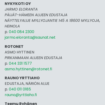
NYKYKOTI OY
JARMO ELORANTA
PÄIJÄT-HÄMEEN ALUEEN EDUSTAJA
NÄYTTELYALUE MYLLYOJANTIE 145 A 18600 MYLLYOJA,
HEINOLA
p.
040 084 2300
jarmo.eloranta@saunat.net
ROTONET
ASMO HYTTINEN
PIRKANMAAN ALUEEN EDUSTAJA
p.
044 331 1577
asmo.hyttinen@rotonet.fi
RAUNO YRTTIAHO
EDUSTAJA, NÄRIÖN ALUE
p.
040 011 0185
rauno@yrttiaho.fi
Teemu Ryhänen