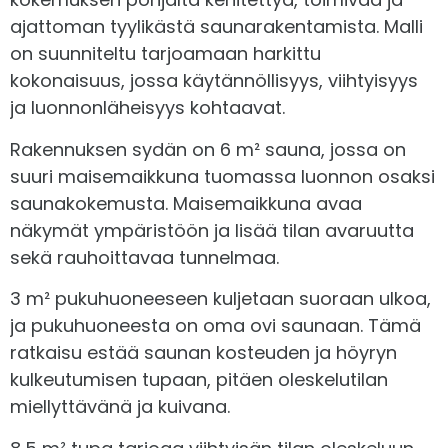
Kiuasvaihtoehdot
ajattoman tyylikästä saunarakentamista. Malli
Karapuut ovi- ja ikkunapieliin
Harvia 20 ES Pro
+
1.970,00€
on suunniteltu tarjoamaan harkittu
Harvia legend 240 Greenflame
+
kokonaisuus, jossa käytännöllisyys, viihtyisyys
Pääty- ja sivuräystäslaudat
2.990,00€
ja luonnonläheisyys kohtaavat.
Katso lisätiedot
Saunan lauteet (kuusi)
Rakennuksen sydän on 6 m² sauna, jossa on
suuri maisemaikkuna tuomassa luonnon osaksi
Kiinnitystarvikkeet
saunakokemusta. Maisemaikkuna avaa
näkymät ympäristöön ja lisää tilan avaruutta
Kierretangot
sekä rauhoittavaa tunnelmaa.
Hirrenväli- ja nurkkatiivisteet
3 m² pukuhuoneeseen kuljetaan suoraan ulkoa,
ja pukuhuoneesta on oma ovi saunaan. Tämä
Höyrylöyly löylynsielu
+
59,00€
Ilmanvaihtoventtiilit ja -säleet
ratkaisu estää saunan kosteuden ja höyryn
Katso lisätiedot
kulkeutumisen tupaan, pitäen oleskelutilan
Kokoamisohjeet
miellyttävänä ja kuivana.
Rakennuspiirustukset