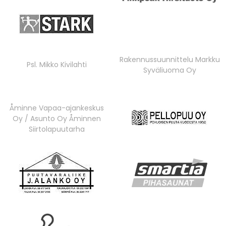
Rakennussuunnittelu Markku
Psl. Mikko Kivilahti
Syväliuoma Oy
Åminne Vapaa-ajankeskus
Oy / Asunto Oy Åminnen
Siirtolapuutarha