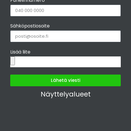
Puhelinnumero
Katso lisätiedot
Sähköpostiosoite
Lisää liite
Pieneläinlista RR33 musta, 625 x 90 mm
+
149,00€
Lähetä viesti
Näyttelyalueet