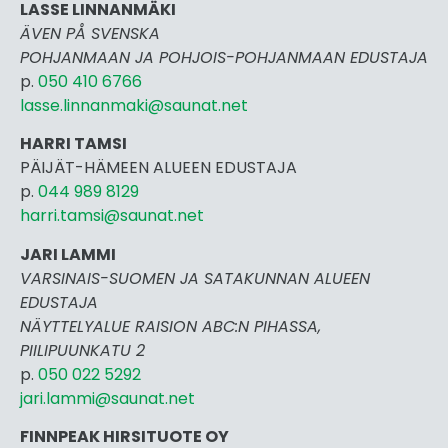
LASSE LINNANMÄKI
ÄVEN PÅ SVENSKA
POHJANMAAN JA POHJOIS-POHJANMAAN EDUSTAJA
p.
050 410 6766
lasse.linnanmaki@saunat.net
HARRI TAMSI
PÄIJÄT-HÄMEEN ALUEEN EDUSTAJA
p.
044 989 8129
harri.tamsi@saunat.net
JARI LAMMI
VARSINAIS-SUOMEN JA SATAKUNNAN ALUEEN
EDUSTAJA
NÄYTTELYALUE RAISION ABC:N PIHASSA,
PIILIPUUNKATU 2
p.
050 022 5292
jari.lammi@saunat.net
FINNPEAK HIRSITUOTE OY