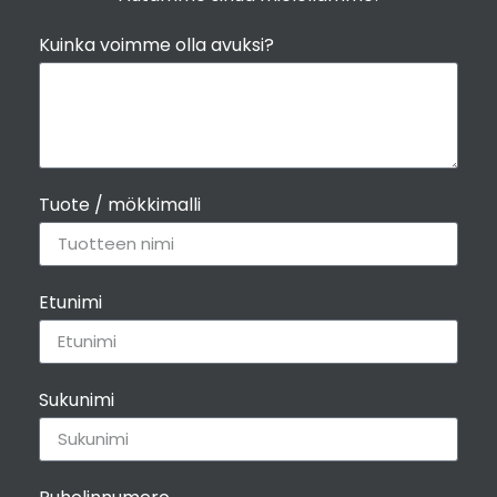
Kuinka voimme olla avuksi?
Tuote / mökkimalli
Smidson Vigo takka
+
3.430,00€
Katso lisätiedot
Etunimi
Sukunimi
Valmis perustuspilarit
+
1.335,00€