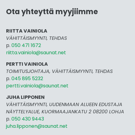
Ota yhteyttä myyjiimme
RIITTA VAINIOLA
VÄHITTÄISMYYNTI, TEHDAS
p.
050 471 1672
riitta.vainiola@saunat.net
PERTTI VAINIOLA
TOIMITUSJOHTAJA, VÄHITTÄISMYYNTI, TEHDAS
p.
045 895 5232
pertti.vai
niola@saunat.net
JUHA LIPPONEN
VÄHITTÄISMYYNTI, UUDENMAAN ALUEEN EDUSTAJA
NÄYTTELYALUE, KUORMAAJANKATU 2 08200 LOHJA
p.
050 430 9443
juha.lipponen@saunat.net