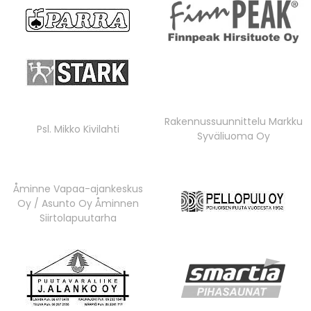
Rakennussuunnittelu Markku
Psl. Mikko Kivilahti
Syväliuoma Oy
Åminne Vapaa-ajankeskus
Oy / Asunto Oy Åminnen
Siirtolapuutarha