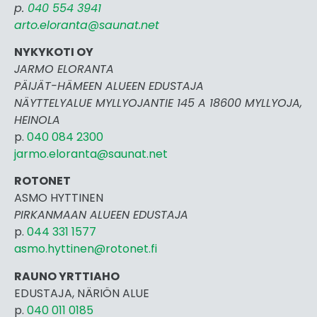
p.
040 554 3941
arto.eloranta@saunat.net
NYKYKOTI OY
JARMO ELORANTA
PÄIJÄT-HÄMEEN ALUEEN EDUSTAJA
NÄYTTELYALUE MYLLYOJANTIE 145 A 18600 MYLLYOJA,
HEINOLA
p.
040 084 2300
jarmo.eloranta@saunat.net
ROTONET
ASMO HYTTINEN
PIRKANMAAN ALUEEN EDUSTAJA
p.
044 331 1577
asmo.hyttinen@rotonet.fi
RAUNO YRTTIAHO
EDUSTAJA, NÄRIÖN ALUE
p.
040 011 0185