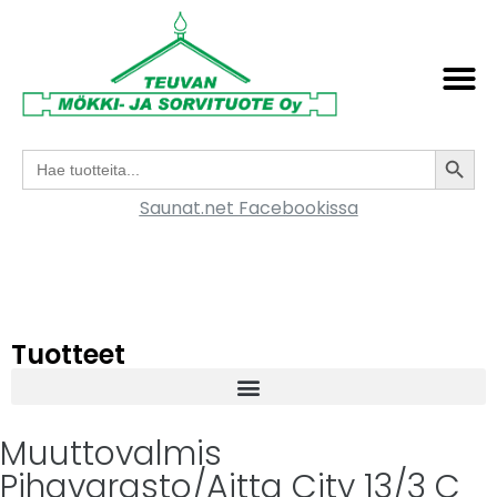
Search
Search
for:
Saunat.net Facebookissa
Tuotteet
Muuttovalmis
Pihavarasto/Aitta City 13/3 C