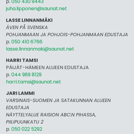
p.
050 430 9443
juha.lipponen@saunat.net
LASSE LINNANMÄKI
ÄVEN PÅ SVENSKA
POHJANMAAN JA POHJOIS-POHJANMAAN EDUSTAJA
p.
050 410 6766
lasse.linnanmaki@saunat.net
HARRI TAMSI
PÄIJÄT-HÄMEEN ALUEEN EDUSTAJA
p.
044 989 8129
harri.tamsi@saunat.net
JARI LAMMI
VARSINAIS-SUOMEN JA SATAKUNNAN ALUEEN
EDUSTAJA
NÄYTTELYALUE RAISION ABC:N PIHASSA,
PIILIPUUNKATU 2
p.
050 022 5292