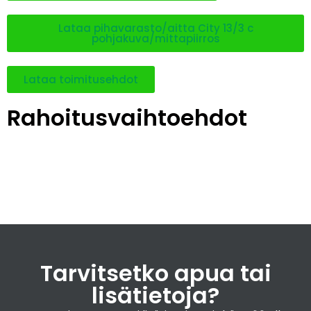
Lataa pihavarasto/aitta City 13/3 c
pohjakuva/mittapiirros
Lataa toimitusehdot
Rahoitusvaihtoehdot
Tarvitsetko apua tai
lisätietoja?