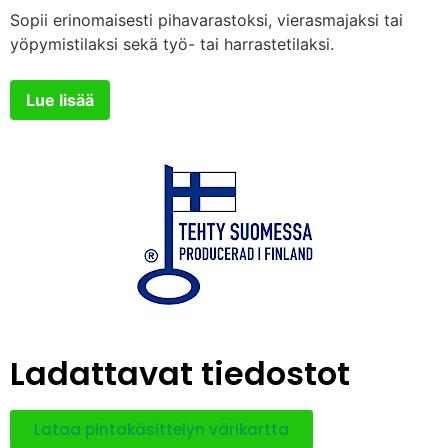
Sopii erinomaisesti pihavarastoksi, vierasmajaksi tai
yöpymistilaksi sekä työ- tai harrastetilaksi.
Lue lisää
Valmis perustuspilarit
+
1.157,00€
Katso lisätiedot
Rahti
Ladattavat tiedostot
Pyydä tarjous
Lataa pintakäsittelyn värikartta