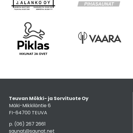
Teuvan Mökki- ja Sorvituote Oy
Mäki-Mikkiläntie 6
FI-64700 TEUVA
p.
(06) 267 2661
saunat@saunat.net