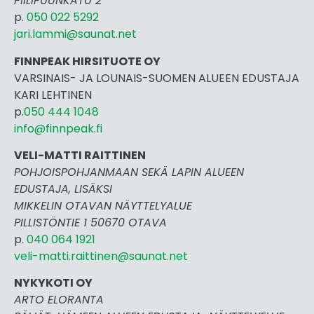
PIILIPUUNKATU 2
p.
050 022 5292
jari.lammi@saunat.net
FINNPEAK HIRSITUOTE OY
VARSINAIS- JA LOUNAIS-SUOMEN ALUEEN EDUSTAJA
KARI LEHTINEN
p.
050 444 1048
info@finnpeak.fi
VELI-MATTI RAITTINEN
POHJOISPOHJANMAAN SEKÄ LAPIN ALUEEN
EDUSTAJA, LISÄKSI
MIKKELIN OTAVAN NÄYTTELYALUE
PILLISTÖNTIE 1 50670 OTAVA
p.
040 064 1921
veli-matti.raittinen@saunat.net
NYKYKOTI OY
ARTO ELORANTA