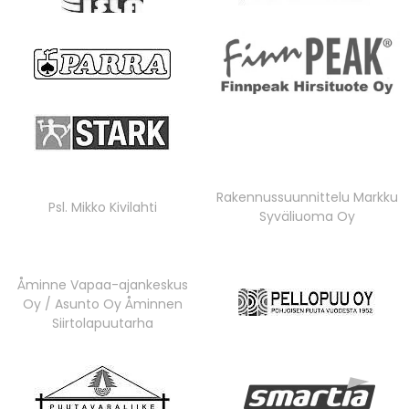
Rakennussuunnittelu Markku
Psl. Mikko Kivilahti
Syväliuoma Oy
Åminne Vapaa-ajankeskus
Oy / Asunto Oy Åminnen
Siirtolapuutarha