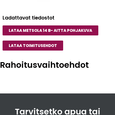
Rahti
Ladattavat tiedostot
Pyydä tarjouos
LATAA METSOLA 14 B- AITTA POHJAKUVA
LATAA TOIMITUSEHDOT
Rahoitusvaihtoehdot
Tarvitsetko apua tai