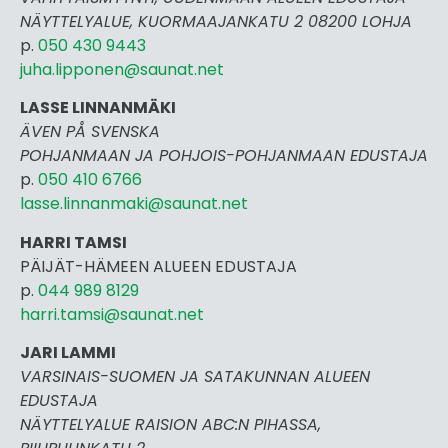
NÄYTTELYALUE, KUORMAAJANKATU 2 08200 LOHJA
p.
050 430 9443
juha.lipponen@saunat.net
LASSE LINNANMÄKI
ÄVEN PÅ SVENSKA
POHJANMAAN JA POHJOIS-POHJANMAAN EDUSTAJA
p.
050 410 6766
lasse.linnanmaki@saunat.net
HARRI TAMSI
PÄIJÄT-HÄMEEN ALUEEN EDUSTAJA
p.
044 989 8129
harri.tamsi@saunat.net
JARI LAMMI
VARSINAIS-SUOMEN JA SATAKUNNAN ALUEEN
EDUSTAJA
NÄYTTELYALUE RAISION ABC:N PIHASSA,