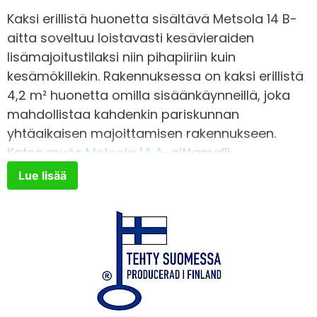
Kaksi erillistä huonetta sisältävä Metsola 14 B-
Pääty- ja sivuräystäslaudat
Pieneläinlista RR33 musta, 625 x 90 mm
aitta soveltuu loistavasti kesävieraiden
+
58,00€
lisämajoitustilaksi niin pihapiiriin kuin
Terassilaudat, kyllästetty vihreä
kesämökillekin. Rakennuksessa on kaksi erillistä
4,2 m² huonetta omilla sisäänkäynneillä, joka
Kiinnitystarvikkeet
mahdollistaa kahdenkin pariskunnan
yhtäaikaisen majoittamisen rakennukseen.
Hirrenväli-ja nurkkatiivisteet (90 mm:n hirressä)
Katso myös
Metsola 14 A
-aittamalli
Lue lisää
Kokoamisohjeet
Ikkunapelti RR33 mattamusta, 2050 mm
+
19,00€
Arkkitehtipiirustukset rakennuslupaa varten