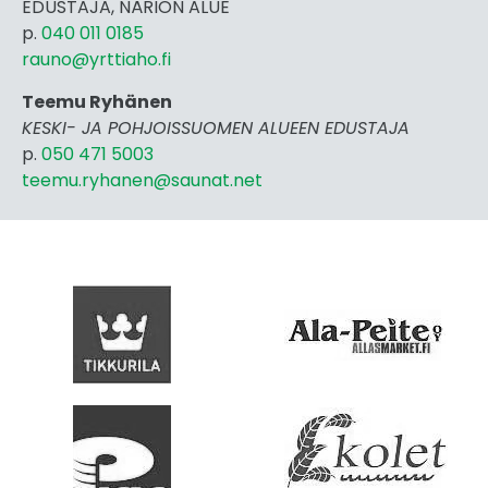
EDUSTAJA, NÄRIÖN ALUE
p.
040 011 0185
rauno@yrttiaho.fi
Teemu Ryhänen
KESKI- JA POHJOISSUOMEN ALUEEN EDUSTAJA
p.
050 471 5003
teemu.ryhanen@saunat.net