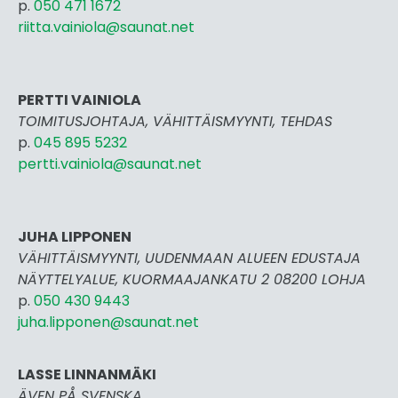
p.
050 471 1672
riitta.vainiola@saunat.net
PERTTI VAINIOLA
TOIMITUSJOHTAJA, VÄHITTÄISMYYNTI, TEHDAS
p.
045 895 5232
pertti.vai
niola@saunat.net
JUHA LIPPONEN
VÄHITTÄISMYYNTI, UUDENMAAN ALUEEN EDUSTAJA
NÄYTTELYALUE, KUORMAAJANKATU 2 08200 LOHJA
p.
050 430 9443
juha.lipponen@saunat.net
LASSE LINNANMÄKI
ÄVEN PÅ SVENSKA