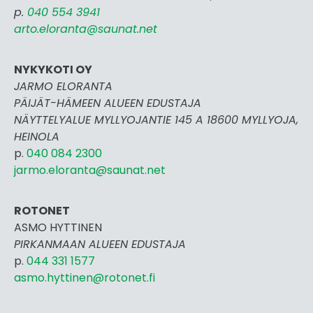
p.
040 554 3941
arto.eloranta@saunat.net
NYKYKOTI OY
JARMO ELORANTA
PÄIJÄT-HÄMEEN ALUEEN EDUSTAJA
NÄYTTELYALUE MYLLYOJANTIE 145 A 18600 MYLLYOJA,
HEINOLA
p.
040 084 2300
jarmo.eloranta@saunat.net
ROTONET
ASMO HYTTINEN
PIRKANMAAN ALUEEN EDUSTAJA
p.
044 331 1577
asmo.hyttinen@rotonet.fi