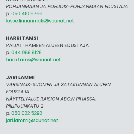
POHJANMAAN JA POHJOIS-POHJANMAAN EDUSTAJA
p.
050 410 6766
lasse.linnanmaki@saunat.net
HARRI TAMSI
PÄIJÄT-HÄMEEN ALUEEN EDUSTAJA
p.
044 989 8129
harri.tamsi@saunat.net
JARI LAMMI
VARSINAIS-SUOMEN JA SATAKUNNAN ALUEEN
EDUSTAJA
NÄYTTELYALUE RAISION ABC:N PIHASSA,
PIILIPUUNKATU 2
p.
050 022 5292
jari.lammi@saunat.net