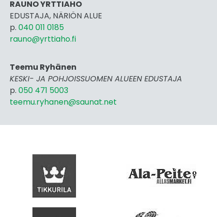
RAUNO YRTTIAHO
EDUSTAJA, NÄRIÖN ALUE
p.
040 011 0185
rauno@yrttiaho.fi
Teemu Ryhänen
KESKI- JA POHJOISSUOMEN ALUEEN EDUSTAJA
p.
050 471 5003
teemu.ryhanen@saunat.net