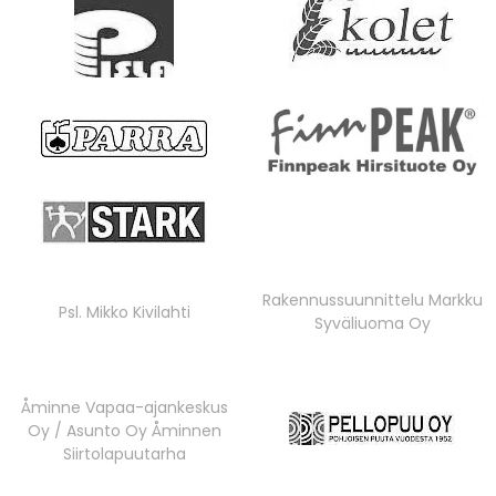
Rakennussuunnittelu Markku
Psl. Mikko Kivilahti
Syväliuoma Oy
Åminne Vapaa-ajankeskus
Oy / Asunto Oy Åminnen
Siirtolapuutarha