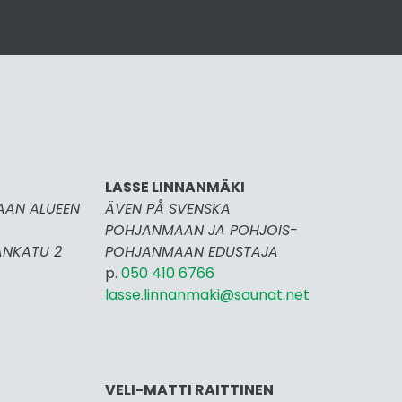
LASSE LINNANMÄKI
AAN ALUEEN
ÄVEN PÅ SVENSKA
POHJANMAAN JA POHJOIS-
ANKATU 2
POHJANMAAN EDUSTAJA
p.
050 410 6766
lasse.linnanmaki@saunat.net
E OY
VELI-MATTI RAITTINEN