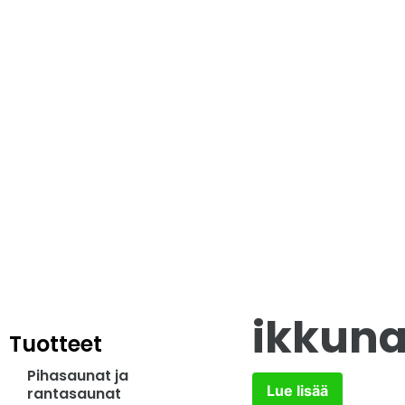
ikkuna
Tuotteet
Pihasaunat ja
Lue lisää
rantasaunat