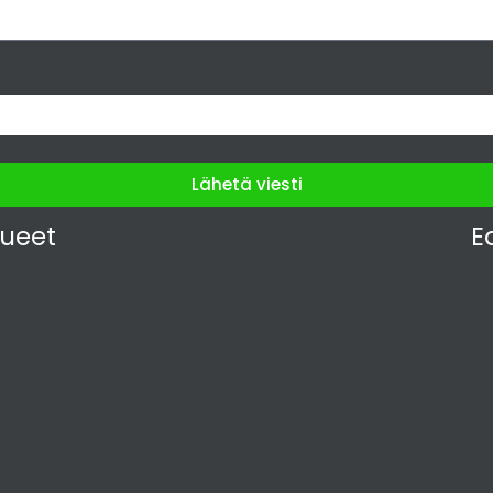
Lähetä viesti
lueet
E