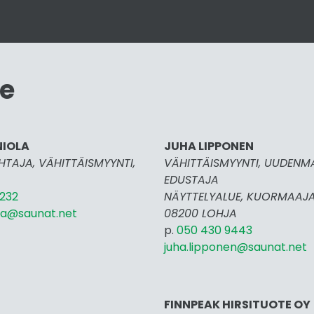
me
NIOLA
JUHA LIPPONEN
TAJA, VÄHITTÄISMYYNTI,
VÄHITTÄISMYYNTI, UUDENM
EDUSTAJA
232
NÄYTTELYALUE, KUORMAAJ
la@saunat.net
08200 LOHJA
p.
050 430 9443
juha.lipponen@saunat.net
FINNPEAK HIRSITUOT