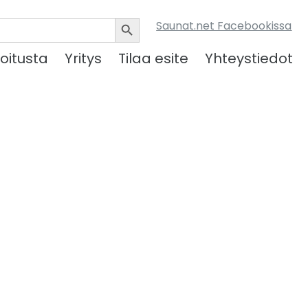
Search Button
Saunat.net Facebookissa
oitusta
Yritys
Tilaa esite
Yhteystiedot