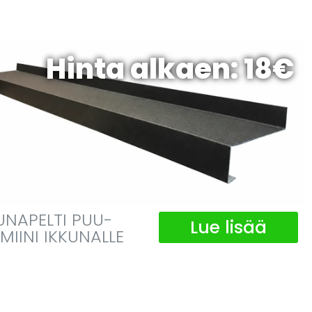
Hinta alkaen: 18€
UNAPELTI PUU-
Lue lisää
MIINI IKKUNALLE