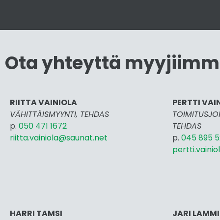
Ota yhteyttä myyjiim
RIITTA VAINIOLA
PERTTI VAI
VÄHITTÄISMYYNTI, TEHDAS
TOIMITUSJOH
p.
050 471 1672
TEHDAS
riitta.vainiola@saunat.net
p.
045 895 5
pertti.vai
nio
HARRI TAMSI
JARI LAMMI