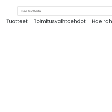
Search
for:
u
Tuotteet
Toimitusvaihtoehdot
Hae rah