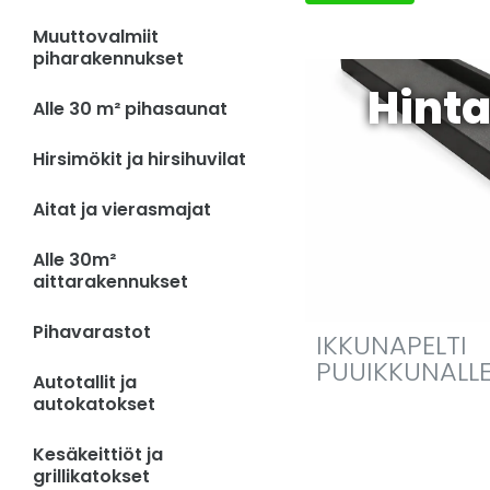
Muuttovalmiit
piharakennukset
Hinta
Alle 30 m² pihasaunat
Hirsimökit ja hirsihuvilat
Aitat ja vierasmajat
Alle 30m²
aittarakennukset
Pihavarastot
IKKUNAPELTI
PUUIKKUNALL
Autotallit ja
autokatokset
Kesäkeittiöt ja
grillikatokset