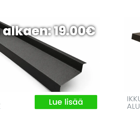
 alkaen: 19.00€
IKK
Lue lisää
E
ALU