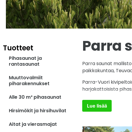
Parra 
Tuotteet
Pihasaunat ja
Parra saunat mallist
rantasaunat
paikkakuntaa, Teuvaa. 
Muuttovalmiit
Parra-Vuori kivipelt
piharakennukset
harjakattoisista piha
Alle 30 m² pihasaunat
Lue lisää
Hirsimökit ja hirsihuvilat
Aitat ja vierasmajat