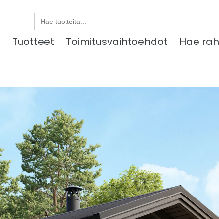
Search
for:
u
Tuotteet
Toimitusvaihtoehdot
Hae rah