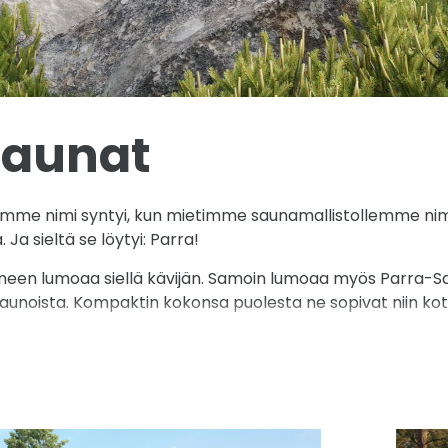
saunat
omme nimi syntyi, kun mietimme saunamallistollemme ni
Ja sieltä se löytyi: Parra!
oineen lumoaa siellä kävijän. Samoin lumoaa myös Parra-S
saunoista. Kompaktin kokonsa puolesta ne sopivat niin kot