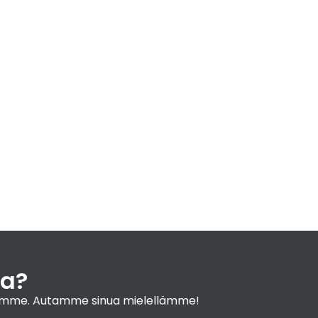
ja?
yyjiimme. Autamme sinua mielellämme!