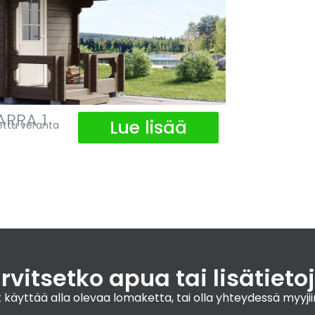
ARRA 1
Lue lisää
ettu veranta
rvitsetko apua tai lisätieto
 voit käyttää alla olevaa lomaketta, tai olla yhteydessä m