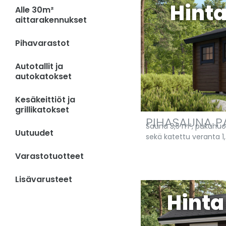
Hinta
Alle 30m²
aittarakennukset
Pihavarastot
Autotallit ja
autokatokset
Kesäkeittiöt ja
grillikatokset
PIHASAUNA P
Sauna 3,5 m², pukuhuo
Uutuudet
sekä katettu veranta 1
Varastotuotteet
Lisävarusteet
Hinta