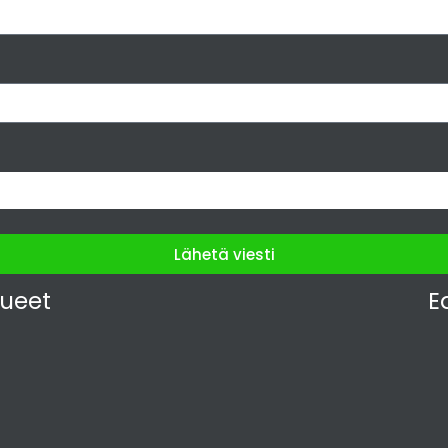
Lähetä viesti
lueet
E