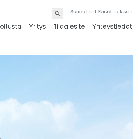
Search Button
Saunat.net Facebookissa
oitusta
Yritys
Tilaa esite
Yhteystiedot