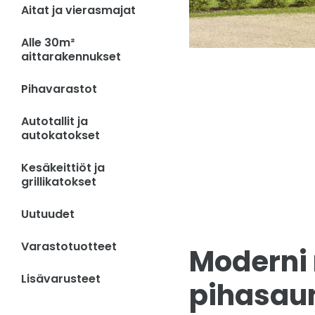
Aitat ja vierasmajat
Alle 30m²
aittarakennukset
Pihavarastot
Autotallit ja
autokatokset
Kesäkeittiöt ja
grillikatokset
Uutuudet
Varastotuotteet
Moderni 
Lisävarusteet
pihasaun