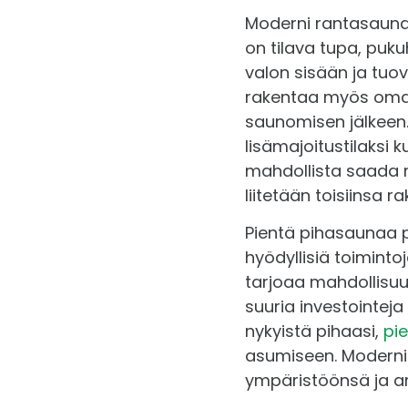
Moderni rantasauna 
on tilava tupa, puk
valon sisään ja tuo
rakentaa myös oma t
saunomisen jälkeen.
lisämajoitustilaksi 
mahdollista saada m
liitetään toisiinsa r
Pientä pihasaunaa p
hyödyllisiä toiminto
tarjoaa mahdollisu
suuria investointeja
nykyistä pihaasi,
pi
asumiseen. Moderni 
ympäristöönsä ja ark