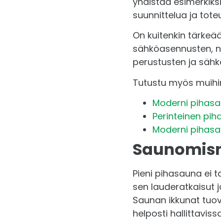
yhdistää esimerkiks
suunnittelua ja tot
On kuitenkin tärkeää
sähköasennusten, no
perustusten ja sähköl
Tutustu myös muih
Moderni pihasa
Perinteinen pi
Moderni pihasa
Saunomisn
Pieni pihasauna ei t
sen lauderatkaisut 
Saunan ikkunat tuov
helposti hallittavissa