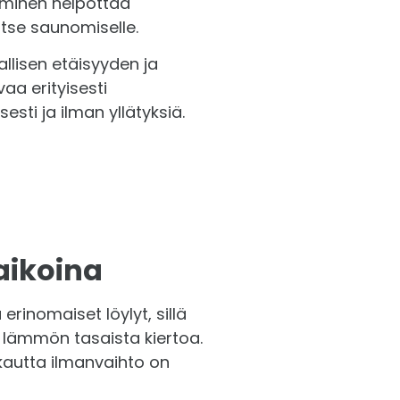
yminen helpottaa
tse saunomiselle.
llisen etäisyyden ja
a erityisesti
esti ja ilman yllätyksiä.
aikoina
erinomaiset löylyt, sillä
 lämmön tasaista kiertoa.
 kautta ilmanvaihto on