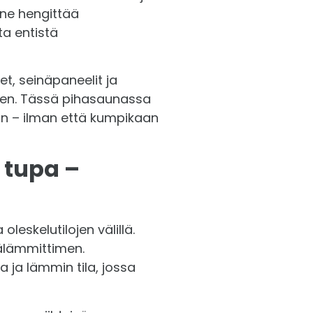
Rahti
nne hengittää
a entistä
Pyydä tarjous
et, seinäpaneelit ja
den. Tässä pihasaunassa
gn – ilman että kumpikaan
 tupa –
leskelutilojen välillä.
sälämmittimen.
ja lämmin tila, jossa