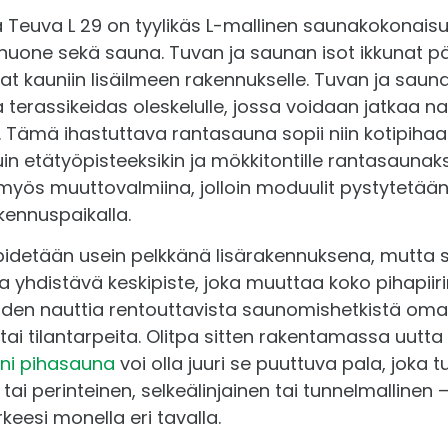
Teuva L 29 on tyylikäs L-mallinen saunakokonaisuu
Sauna
uhuone sekä sauna. Tuvan ja saunan isot ikkunat
vat kauniin lisäilmeen rakennukselle. Tuvan ja sau
Kiinn
erassikeidas oleskelulle, jossa voidaan jatkaa na
 Tämä ihastuttava rantasauna sopii niin kotipihaan
Kierr
kuin etätyöpisteeksikin ja mökkitontille rantasaunak
yös muuttovalmiina, jolloin moduulit pystytetään t
Hirre
akennuspaikalla.
Ilmanv
idetään usein pelkkänä lisärakennuksena, mutta s
ja yhdistävä keskipiste, joka muuttaa koko pihapii
Koko
uden nauttia rentouttavista saunomishetkistä om
 tai tilantarpeita. Olitpa sitten rakentamassa uutt
Raken
eni pihasauna
voi olla juuri se puuttuva pala, joka t
tai perinteinen, selkeälinjainen tai tunnelmalline
eesi monella eri tavalla.