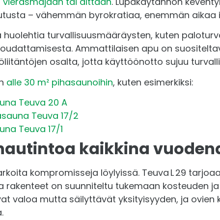
i
vierasmajaan tai aittaan
. Lupakäytännön kevent
eutusta – vähemmän byrokratiaa, enemmän aikaa i
 huolehtia turvallisuusmääräysten, kuten paloturva
udattamisesta. Ammattilaisen apu on suositeltava
iitäntöjen osalta, jotta käyttöönotto sujuu turvallis
in
alle 30 m² pihasaunoihin
, kuten esimerkiksi:
una Teuva 20 A
hasauna Teuva 17/2
una Teuva 17/1
autintoa kaikkina vuoden
arkoita kompromisseja löylyissä. Teuva L 29 tarjoaa 
ja rakenteet on suunniteltu tukemaan kosteuden ja
at valoa mutta säilyttävät yksityisyyden, ja ovien
.