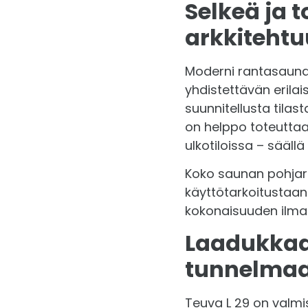
Selkeä ja 
arkkitehtu
Moderni rantasauna T
yhdistettävän erilai
suunnitellusta tila
on helppo toteuttaa
ulkotiloissa – säällä 
Koko saunan pohjarat
käyttötarkoitustaan
kokonaisuuden ilman,
Laadukkaat
tunnelmaa
Teuva L 29 on valmi