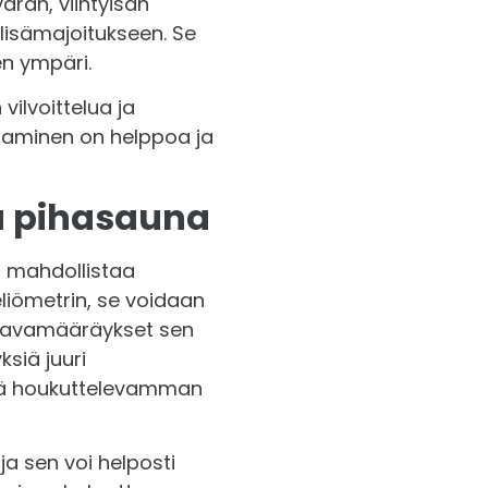
aran, viihtyisän
lisämajoitukseen. Se
en ympäri.
ilvoittelua ja
ttaminen on helppoa ja
va pihasauna
a mahdollistaa
eliömetrin, se voidaan
kaavamääräykset sen
siä juuri
stä houkuttelevamman
a sen voi helposti