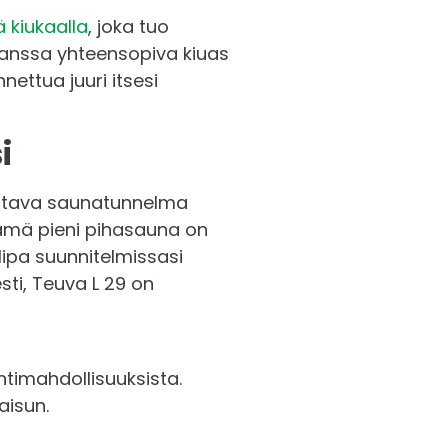
 kiukaalla
, joka tuo
kanssa yhteensopiva kiuas
ettua juuri itsesi
i
ittava saunatunnelma
Tämä pieni pihasauna on
lipa suunnitelmissasi
ti, Teuva L 29 on
intimahdollisuuksista.
aisun.