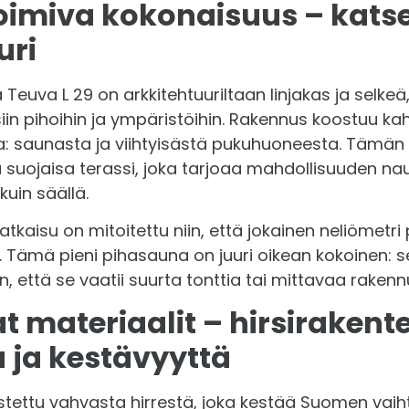
toimiva kokonaisuus – kats
uri
euva L 29 on arkkitehtuuriltaan linjakas ja selkeä,
siin pihoihin ja ympäristöihin. Rakennus koostuu kah
sta: saunasta ja viihtyisästä pukuhuoneesta. Tämän
 suojaisa terassi, joka tarjoaa mahdollisuuden nau
kuin säällä.
kaisu on mitoitettu niin, että jokainen neliömetri 
. Tämä pieni pihasauna on juuri oikean kokoinen: s
 että se vaatii suurta tonttia tai mittavaa rakenn
 materiaalit – hirsirakent
 ja kestävyyttä
stettu vahvasta hirrestä, joka kestää Suomen vaiht