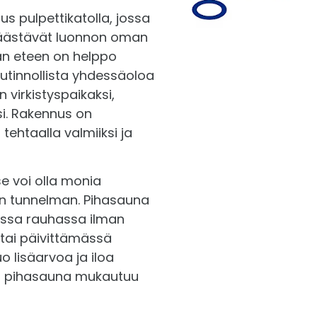
s pulpettikatolla, jossa
n laudemateriaali (kuusi)
Lämpöhaapalaude
+
920,00€
 päästävät luonnon oman
nan eteen on helppo
Katso lisätiedot
itystarvikkeet
utinnollista yhdessäoloa
 virkistyspaikaksi,
etangot
Rouhea kuusilankkulaude
+
790,00€
si. Rakennus on
ehtaalla valmiiksi ja
Katso lisätiedot
nväli-ja nurkkatiivisteet (90 ja 134 mm:n hirressä)
aihtoventtiilit ja -säleet
e voi olla monia
Saunan vesiränni
+
155,00€
rin tunnelman. Pihasauna
amisohjeet
Katso lisätiedot
assa rauhassa ilman
a tai päivittämässä
nuspiirustukset
uo lisäarvoa ja iloa
Sami-Saunakaivo
+
290,00€
n – pihasauna mukautuu
Katso lisätiedot