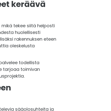
eet keräävä
Takka, Smidson Vigo
+
3.430,00€
Katso lisätiedot
 mikä tekee siitä helposti
desta huolellisesti
Valmis perustuspilarit
+
1.958,00€
 lisäksi rakennuksen eteen
ttia oleskelusta
Katso lisätiedot
palvelee todellista
Pieneläinlista RR33 musta, 625x90 mm
+
e tarjoaa toimivan
266,00€
usprojektia.
een
Ikkunapelti RR33 mattamusta, 2050 mm
+
133,00€
elevia sääolosuhteita ja