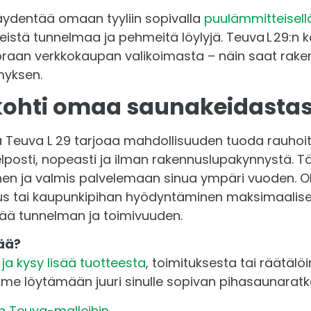
äydentää omaan tyyliin sopivalla
puulämmitteisellä
istä tunnelmaa ja pehmeitä löylyjä. Teuva L 29:n 
oraan verkkokaupan valikoimasta – näin saat rakenn
myksen.
kohti omaa saunakeidastas
 Teuva L 29 tarjoaa mahdollisuuden tuoda rauho
helposti, nopeasti ja ilman rakennuslupakynnystä. 
linen ja valmis palvelemaan sinua ympäri vuoden. O
s tai kaupunkipihan hyödyntäminen maksimaalises
stää tunnelman ja toimivuuden.
sää?
ja kysy lisää tuotteesta
, toimituksesta tai räätälö
e löytämään juuri sinulle sopivan pihasaunaratk
 Teuva-malleihin.