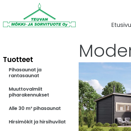
Etusiv
Moder
Tuotteet
Pihasaunat ja
rantasaunat
Muuttovalmiit
piharakennukset
Alle 30 m² pihasaunat
Hirsimökit ja hirsihuvilat