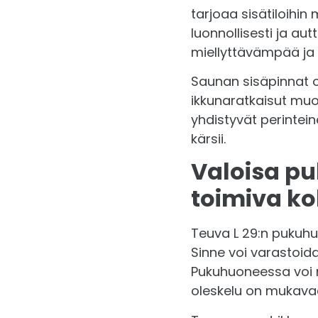
tarjoaa sisätiloihin
luonnollisesti ja a
miellyttävämpää ja 
Saunan sisäpinnat on
ikkunaratkaisut mu
yhdistyvät perintei
kärsii.
Valoisa pu
toimiva k
Teuva L 29:n pukuhuo
Sinne voi varastoid
Pukuhuoneessa voi 
oleskelu on mukavaa