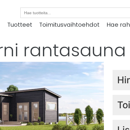
Search
for:
u
Tuotteet
Toimitusvaihtoehdot
Hae rah
ni rantasauna 
Hi
Hir
To
Sis
Li