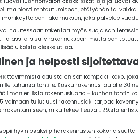
 tuovat luonnonvalon osaksi sisätiloja ja luovat av
ii mainiosti rentoutumiseen, etätyöhön tai vaikka 
ä monikäyttöisen rakennuksen, joka palvelee vuod
oi halutessaan rakentaa myös suojaisan terassin v
 Terassi ei sisälly rakennukseen, mutta sen toteu
isää ulkoista oleskelutilaa.
inen ja helposti sijoitetta
erkittävimmistä eduista on sen kompakti koko, jok
mille tahansa tontille. Koska rakennus jää alle 30 n
ä ilman erillistä rakennuslupaa – kunhan tontin 
5 voimaan tullut uusi rakennuslaki tarjoaa kevennyk
enrakentamiseen, mikä tekee Teuva L 29:stä enti
opii hyvin osaksi piharakennusten kokonaisuutta, j