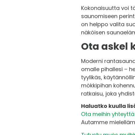
Kokonaisuutta voi t
saunomiseen perinte
on helppo valita su
näköisen saunaelä
Ota askel 
Moderni rantasauna
omalle pihallesi – 
tyylikäs, käytännöl
mökkipihan kohennu
ratkaisu, joka yhdi
Haluatko kuulla li
Ota meihin yhteyttä 
Autamme mielellämm
Tutustu myös muihin