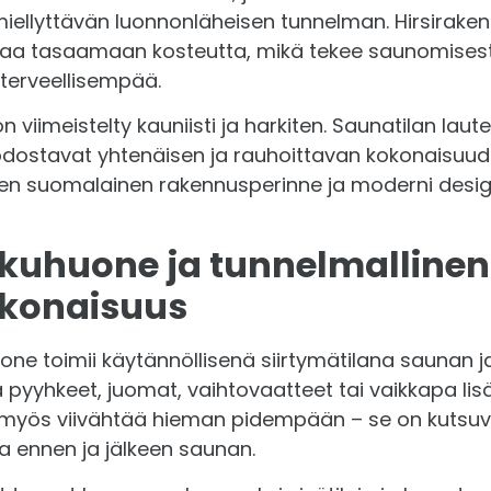
 miellyttävän luonnonläheisen tunnelman. Hirsirake
uttaa tasaamaan kosteutta, mikä tekee saunomisest
terveellisempää.
 viimeistelty kauniisti ja harkiten. Saunatilan laute
odostavat yhtenäisen ja rauhoittavan kokonaisuu
nen suomalainen rakennusperinne ja moderni desi
kuhuone ja tunnelmallinen
okonaisuus
ne toimii käytännöllisenä siirtymätilana saunan ja o
a pyyhkeet, juomat, vaihtovaatteet tai vaikkapa li
myös viivähtää hieman pidempään – se on kutsuva 
 ennen ja jälkeen saunan.