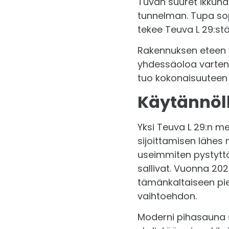
Tuvan suuret ikkunat
tunnelman. Tupa sop
tekee Teuva L 29:st
Rakennuksen eteen v
yhdessäoloa varten.
tuo kokonaisuuteen l
Käytännöll
Yksi Teuva L 29:n m
sijoittamisen lähes 
useimmiten pystyttä
sallivat. Vuonna 202
tämänkaltaiseen pi
vaihtoehdon.
Moderni pihasauna s